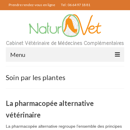
Prendre rendez-vous en ligne
Tel : 06 64 97 18 81
Menu
Ostéopathie
Soin par les plantes
Acupuncture
Phytothérapie
La pharmacopée alternative
Physiothérapie
vétérinaire
Le cabinet
La pharmacopée alternative regroupe l’ensemble des principes
Contact