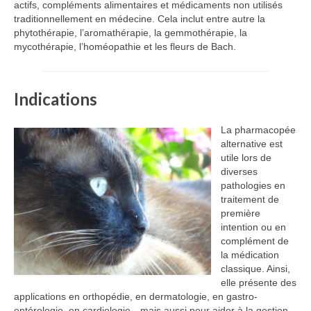
actifs, compléments alimentaires et médicaments non utilisés
traditionnellement en médecine. Cela inclut entre autre la
Plan d’accès
phytothérapie, l’aromathérapie, la gemmothérapie, la
mycothérapie, l’homéopathie et les fleurs de Bach.
PRENDRE RDV
Indications
La pharmacopée
alternative est
utile lors de
diverses
pathologies en
traitement de
première
intention ou en
complément de
la médication
classique. Ainsi,
elle présente des
applications en orthopédie, en dermatologie, en gastro-
entérologie, en cardiologie…mais aussi pour aider à la gestion