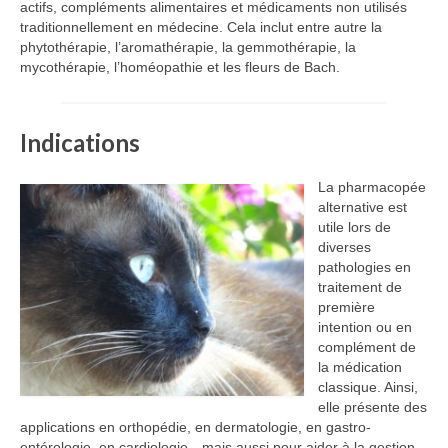
actifs, compléments alimentaires et médicaments non utilisés
traditionnellement en médecine. Cela inclut entre autre la
Plan d’accès
phytothérapie, l’aromathérapie, la gemmothérapie, la
mycothérapie, l’homéopathie et les fleurs de Bach.
PRENDRE RDV
Indications
La pharmacopée
alternative est
utile lors de
diverses
pathologies en
traitement de
première
intention ou en
complément de
la médication
classique. Ainsi,
elle présente des
applications en orthopédie, en dermatologie, en gastro-
entérologie, en cardiologie…mais aussi pour aider à la gestion