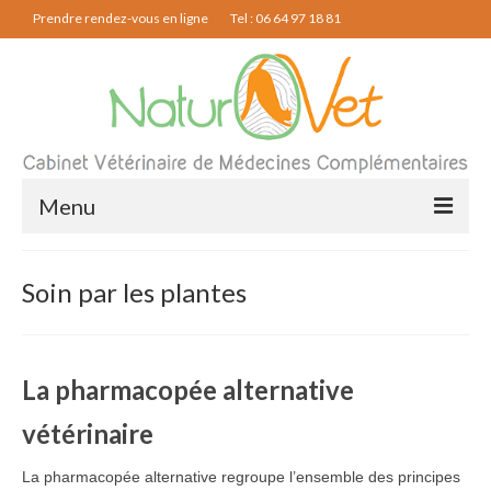
Prendre rendez-vous en ligne
Tel : 06 64 97 18 81
Menu
Ostéopathie
Soin par les plantes
Acupuncture
Phytothérapie
La pharmacopée alternative
Physiothérapie
vétérinaire
Le cabinet
La pharmacopée alternative regroupe l’ensemble des principes
Contact