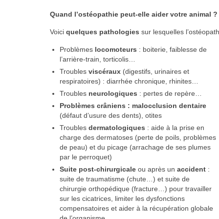
Quand l’ostéopathie peut-elle aider votre animal ?
Voici
quelques pathologies
sur lesquelles l’ostéopath
Problèmes
locomoteurs
: boiterie, faiblesse de
l’arrière-train, torticolis…
Troubles
viscéraux
(digestifs, urinaires et
respiratoires) : diarrhée chronique, rhinites…
Troubles
neurologiques
: pertes de repère…
Problèmes crâniens : malocclusion dentaire
(défaut d’usure des dents), otites
Troubles
dermatologiques
: aide à la prise en
charge des dermatoses (perte de poils, problèmes
de peau) et du picage (arrachage de ses plumes
par le perroquet)
Suite post-chirurgicale
ou après un
accident
:
suite de traumatisme (chute…) et suite de
chirurgie orthopédique (fracture…) pour travailler
sur les cicatrices, limiter les dysfonctions
compensatoires et aider à la récupération globale
de l’organisme