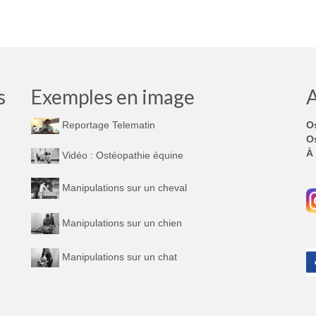
s
Exemples en image
A
O
Reportage Telematin
Os
À 
Vidéo : Ostéopathie équine
Manipulations sur un cheval
Manipulations sur un chien
Manipulations sur un chat