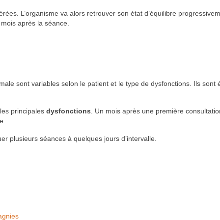
érées. L’organisme va alors retrouver son état d’équilibre progressive
n mois après la séance.
le sont variables selon le patient et le type de dysfonctions. Ils sont 
les principales
dysfonctions
. Un mois après une première consultation,
e.
uer plusieurs séances à quelques jours d’intervalle.
agnies