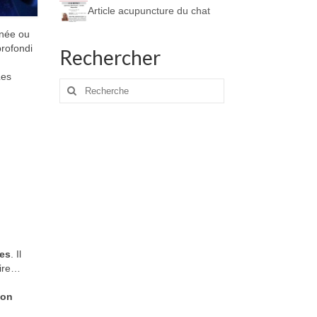
Article acupuncture du chat
nnée ou
profondi
Rechercher
Les
Rechercher
:
es
. Il
aire…
ion