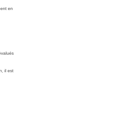
ment en
évalués
 il est