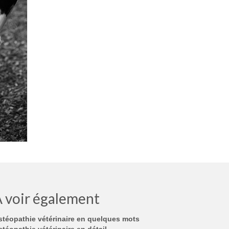
 voir également
stéopathie vétérinaire en quelques mots
téopathie vétérinaire en détail