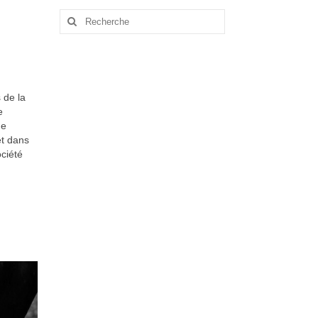
Rechercher
:
 de la
e
de
et dans
ociété