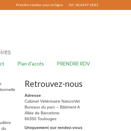
Prendre rendez-vous en ligne
Tel : 06 64 97 18 81
ct
Plan d’accès
PRENDRE RDV
Retrouvez-nous
e
tionnelle
Adresse
Cabinet Vétérinaire NaturoVet
Bureaux du parc – Bâtiment A
Allée de Barcelone
66350 Toulouges
ilibre
Uniquement sur rendez-vous
e du