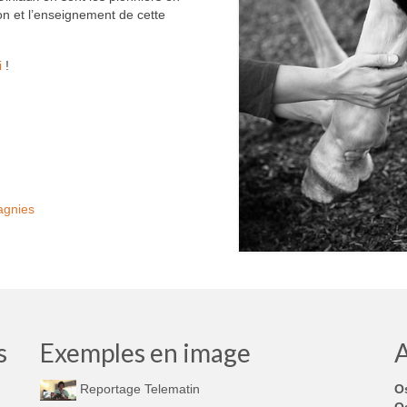
ion et l’enseignement de cette
i
!
agnies
s
Exemples en image
A
O
Reportage Telematin
Os