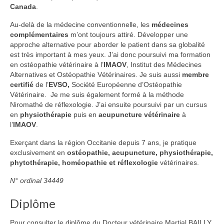
Canada
.
Au-delà de la médecine conventionnelle, les
médecines
complémentaires
m’ont toujours attiré. Développer une
approche alternative pour aborder le patient dans sa globalité
est très important à mes yeux. J’ai donc poursuivi ma formation
en ostéopathie vétérinaire à l’
IMAOV
, Institut des Médecines
Alternatives et Ostéopathie Vétérinaires. Je suis aussi
membre
certifié
de l’
EVSO,
Société Européenne d’Ostéopathie
Vétérinaire. Je me suis également formé à la méthode
Niromathé de réflexologie. J’ai ensuite poursuivi par un cursus
en
physiothérapie
puis en
acupuncture vétérinaire
à
l’
IMAOV
.
Exerçant dans la région Occitanie depuis 7 ans, je pratique
exclusivement en
ostéopathie, acupuncture, physiothérapie,
phytothérapie, homéopathie et réflexologie
vétérinaires.
N° ordinal 34449
Diplôme
Pour consulter le diplôme du Docteur vétérinaire Martial BAILLY,