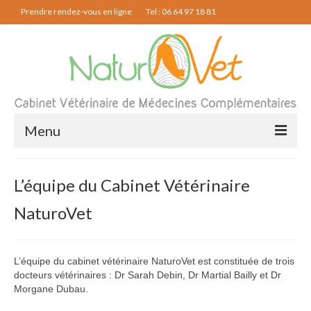
Prendre rendez-vous en ligne
Tel : 06 64 97 18 81
Menu
Ostéopathie
L’équipe du Cabinet Vétérinaire
Acupuncture
NaturoVet
Phytothérapie
Physiothérapie
L’équipe du cabinet vétérinaire NaturoVet est constituée de trois
docteurs vétérinaires : Dr Sarah Debin, Dr Martial Bailly et Dr
Le cabinet
Morgane Dubau.
Contact