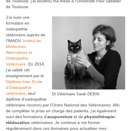
de Toulouse, j’ai soutenu ma thèse à l’Université Paul Sabatier
de Toulouse.
J’ai suivi une
formation en
ostéopathie
vétérinaire auprès de
l’IMAOV,
Institut de
Médecines
Alternatives et
Ostéopathie
Vétérinaire
. En 2014,
j’ai validé cet
enseignement par le
Diplôme Inter-Ecole
d’Ostéopathie
vétérinaire
, seul
Dr Vétérinaire Sarah DEBIN
diplôme d’ostéopathie
vétérinaire reconnu par l’Ordre National des Vétérinaires. Afin
de compléter la prise en charge des patients, j’ai également
suivi des formations d’
acupuncture
et de
physiothérapie-
rééducation
vétérinaires. Je continue à me former
régulièrement dans ces domaines pour actualiser mes