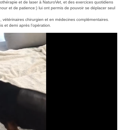
thérapie et de laser à NaturoVet, et des exercices quotidiens
our et de patience:) lui ont permis de pouvoir se déplacer seul
aire, vétérinaires chirurgien et en médecines complémentaires.
s et demi après l’opération.